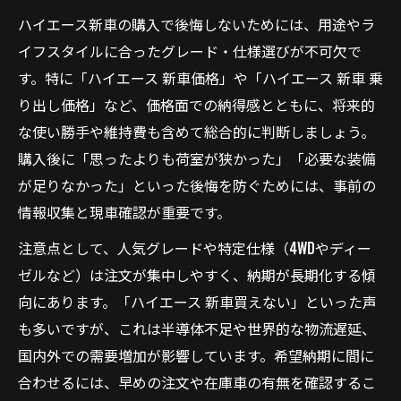
ハイエース新車の購入で後悔しないためには、用途やラ
グレード別で変わるハイエース新車の乗り
イフスタイルに合ったグレード・仕様選びが不可欠で
出し価格
す。特に「ハイエース 新車価格」や「ハイエース 新車 乗
ハイエース新車の乗り出し総額節約術と注
り出し価格」など、価格面での納得感とともに、将来的
意点
な使い勝手や維持費も含めて総合的に判断しましょう。
中古との比較で気をつけたいハイエース新車の
購入後に「思ったよりも荷室が狭かった」「必要な装備
特徴
が足りなかった」といった後悔を防ぐためには、事前の
ハイエース新車と中古の大きな違いを徹底
情報収集と現車確認が重要です。
比較
注意点として、人気グレードや特定仕様（4WDやディー
新車ハイエースの保証や最新装備のメリッ
ゼルなど）は注文が集中しやすく、納期が長期化する傾
ト
向にあります。「ハイエース 新車買えない」といった声
ハイエース新車と中古車の値段・総額の比
も多いですが、これは半導体不足や世界的な物流遅延、
較ポイント
国内外での需要増加が影響しています。希望納期に間に
ハイエース新車購入時の中古車選びとの注
合わせるには、早めの注文や在庫車の有無を確認するこ
意点