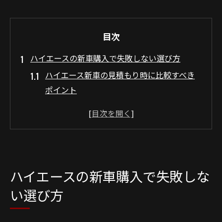
目次
ハイエースの新車購入で失敗しない選び方
ハイエース新車の見積もり時に比較すべき
ポイント
ハイエース新車購入で後悔しない判断基準
と注意点
ハイエース新車の用途別に重視すべき装備
や仕様
ハイエース新車の4WDやディーゼルを選ぶ際
ハイエースの新車購入で失敗しな
の視点
い選び方
ハイエース新車の乗り出し価格で気を付け
たい落とし穴