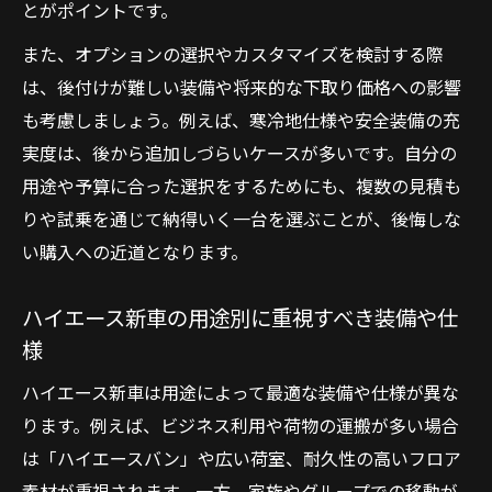
とがポイントです。
ハイエース新車ならではの安心感とリセー
また、オプションの選択やカスタマイズを検討する際
ルバリュー
は、後付けが難しい装備や将来的な下取り価格への影響
グレードごとのハイエース新車価格を徹底チェ
も考慮しましょう。例えば、寒冷地仕様や安全装備の充
ック
実度は、後から追加しづらいケースが多いです。自分の
グレード別ハイエース新車価格の違いと選
用途や予算に合った選択をするためにも、複数の見積も
び方
りや試乗を通じて納得いく一台を選ぶことが、後悔しな
ハイエース新車の4WDやディーゼルの価格傾
い購入への近道となります。
向
ハイエース新車の用途別に重視すべき装備や仕
ハイエース新車のワゴンやバンで変わる価
様
格一覧
新型ハイエース新車の最新価格情報と特徴
ハイエース新車は用途によって最適な装備や仕様が異な
8人乗りハイエース新車価格を比較するポイ
ります。例えば、ビジネス利用や荷物の運搬が多い場合
ント
は「ハイエースバン」や広い荷室、耐久性の高いフロア
素材が重視されます。一方、家族やグループでの移動が