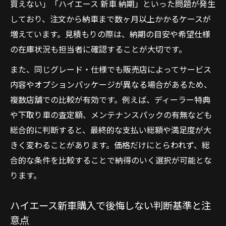
買えない」「ハイエース 新車 納期」といった問題が発生
対策
しており、注文から納車まで数ヶ月以上かかるケースが
人気グレード集中によるハイエース新車の
増えています。見積もりの際は、納期の目安や希望仕様
供給状況
の在庫状況も担当者に確認することが大切です。
ハイエース新車を早く手に入れる方法と注
また、同じグレード・仕様でも販売店によってサービス
意点
内容やオプションパッケージが異なる場合があるため、
ハイエース新車納期の最新情報と今後の見
複数店舗での比較が有効です。例えば、ディーラー特典
通し
や下取り車の査定額、メンテナンスパックの有無なども
乗り出し総額から見るハイエース新車の実力
総合的に判断すると、最終的な支払い総額や満足度が大
きく変わることがあります。価格だけにとらわれず、総
ハイエース新車の乗り出し価格に含まれる
合的な条件を比較することで納得のいく選択が可能とな
費用内訳
ります。
ハイエース新車の値段と諸費用の違いを正
しく理解
ハイエース新車購入で後悔しない判断基準と注
ハイエース新車の見積もり時に確認すべき
意点
総額ポイント