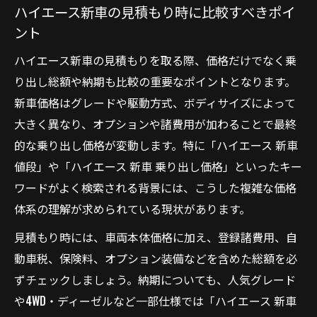
ハイエース新車の見積もり時に比較すべきポイ
用途別で考えるハイエース新車の選択肢
ント
商用利用に最適なハイエース新車の選び方
ハイエース新車の見積もりを取る際、価格だけでなく乗
家族や送迎向けハイエース新車のポイント
り出し総額や納期も比較の重要なポイントとなります。
徹底解説
新車価格はグレードや駆動方式、ボディサイズによって
レジャー・車中泊用途で選ぶハイエース新
大きく異なり、オプションや諸費用が加わることで最終
車の実力
的な乗り出し価格が変動します。特に「ハイエース 新車
ハイエース新車のナンバー区分や定員変更
値段」や「ハイエース 新車 乗り出し価格」といったキー
の注意点
ワードがよく検索される背景には、こうした複雑な価格
ワゴン・バン別で見るハイエース新車の特
体系の理解が求められている現状があります。
徴比較
見積もり時には、車両本体価格に加え、登録諸費用、自
最新の納期事情とハイエース新車の見通し
動車税、保険料、オプション装備などを含めた総額を必
ハイエース新車はなぜ買えない？最新納期
ずチェックしましょう。納期についても、人気グレード
事情を解説
や4WD・ディーゼルなど一部仕様では「ハイエース 新車
ハイエース新車の納期が長期化する理由と