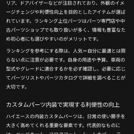
リア、ドアバイザーなどが注目されており、外観のイメ
法
ージチェンジや利便性向上を目的としたアイテムが選ば
パーツランキングを活用した選び方の工夫
れています。ランキング上位パーツはパーツ専門店や中
グレードごとのパーツ違いを徹底比較
古パーツショップでも取り扱いが多く、情報も豊富なた
内装パーツの選択で後悔しないための基準
め初心者にも選びやすいのがメリットです。
コスパ向上へ自分仕様を実現する方法
ランキングを参考にする際は、人気＝自分に最適とは限
ハイエースパーツでコスパ重視のカスタム
らない点に注意が必要です。自身の用途や予算、車両の
実践
型式やグレードに適合するかを必ず確認し、必要に応じ
中古や激安パーツ活用で予算内カスタムを
てパーツリストやパーツカタログで詳細を調べることが
叶える
大切です。
パーツランキングを参考に自分仕様を追求
カスタムパーツ内装で実現する利便性の向上
内装外装パーツを組み合わせるコツと実例
紹介
ハイエースの内装カスタムパーツは、日常の使い勝手を
パーツ選びで費用対効果を最大化するポイ
大きく高めてくれる重要な要素です。代表的なものに
ント