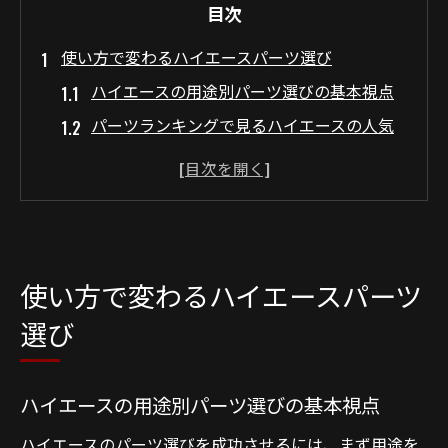
目次
使い方で変わるハイエースパーツ選び
ハイエースの用途別パーツ選びの基本視点
パーツランキングで見るハイエースの人気
傾向
カスタムパーツ内装で実現する利便性の向
上
激安パーツを活用したハイエースの賢い選
択
使い方で変わるハイエースパーツ
中古パーツ選びで失敗しないためのポイン
選び
ト
快適性重視なら内装カスタムも重要
ハイエースの用途別パーツ選びの基本視点
ハイエース内装カスタムで快適性を大幅ア
ハイエースのパーツ選びを成功させるには、まず用途を
ップ