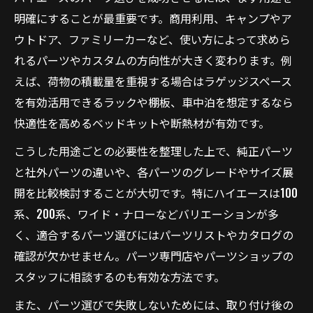
明確にすることが最重要です。商用利用、キャンプやア
パーツ選びで叶えるハイエースの居住性向
ウトドア、ファミリーカーなど、使い方によって求めら
上
れるパーツやカスタムの方向性が大きく変わります。例
内装カスタムパーツのおすすめ活用術とは
えば、荷物の積載量を重視する場合はラゲッジスペース
ハイエースパーツランキングで内装を厳選
を有効活用できるラックや棚板、車中泊を想定するなら
快適ドライブに役立つハイエース内装パー
快適性を高めるベッドキットや断熱材が有効です。
ツ
こうした用途ごとの必要性を整理した上で、純正パーツ
中古や激安パーツの見極め術を伝授
と社外パーツの違いや、各パーツのグレードやサイズ展
中古ハイエースパーツ購入時のチェックポ
開を比較検討することが大切です。特にハイエースは100
イント
系、200系、ワイド・ナローなどバリエーションが多
激安パーツを選ぶ際の品質と信頼性の見極
く、適合するパーツ選びにはパーツリストやカタログの
め方
確認が欠かせません。パーツ専門店やパーツショップの
ハイエースパーツ激安ショップの活用術
スタッフに相談するのも有効な方法です。
中古パーツと新品のパーツ選び比較ガイド
また、パーツ選びで失敗しないためには、取り付け後の