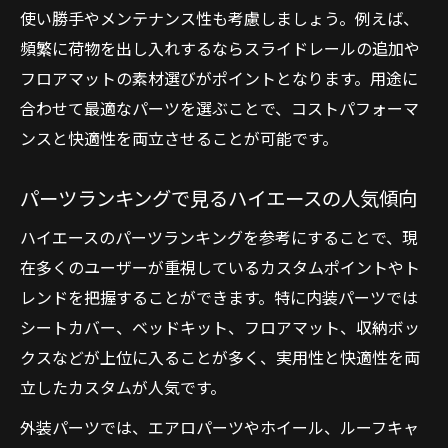
メルカリなどで見つかるハイエースパーツ
使い勝手やメンテナンス性も考慮しましょう。例えば、
事情
頻繁に荷物を出し入れするならスライドレールの追加や
ハイエース内装と外装を賢くカスタム
フロアマットの素材選びがポイントとなります。用途に
外装カスタムで見た目と機能を両立させる
合わせて最適なパーツを選ぶことで、コストパフォーマ
方法
ンスと快適性を両立させることが可能です。
内装と外装パーツの選び方で差をつける
パーツランキングで見るハイエースの人気傾向
ハイエースカスタムパーツ外装の最新動向
ハイエースのパーツランキングを参考にすることで、現
使い勝手を高めるハイエース外装パーツ活
在多くのユーザーが重視しているカスタムポイントやト
用法
レンドを把握することができます。特に内装パーツでは
内装カスタムで快適な空間を創り出すポイ
シートカバー、ベッドキット、フロアマット、収納ボッ
ント
クスなどが上位に入ることが多く、実用性と快適性を両
後悔しないパーツ選択の基本知識とは
立したカスタムが人気です。
ハイエースパーツ選択で失敗しない考え方
外装パーツでは、エアロパーツやホイール、ルーフキャ
用途別に最適なハイエースパーツを選ぶ方