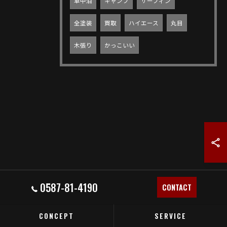
車中泊
キャンプ
サーフィン
全塗装
買取
ハイエース
丸目
木張り
かっこいい
0587-81-4190
CONTACT
CONCEPT
SERVICE