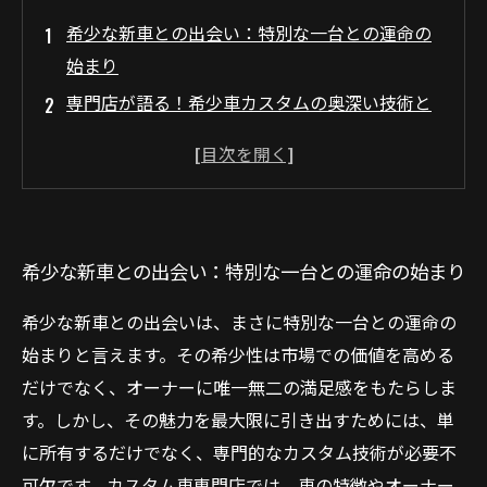
希少な新車との出会い：特別な一台との運命の
始まり
専門店が語る！希少車カスタムの奥深い技術と
は
最新トレンドを取り入れたカスタムで個性を輝
かせる方法
カスタム技術がもたらす価値とその未来展望
希少な新車との出会い：特別な一台との運命の始まり
完成した一台が示す、希少新車カスタムの真の
魅力
希少な新車との出会いは、まさに特別な一台との運命の
初心者も安心！カスタム車専門店が教える入門
始まりと言えます。その希少性は市場での価値を高める
ガイド
だけでなく、オーナーに唯一無二の満足感をもたらしま
愛好家必見！希少な新車をさらに魅力的にする
す。しかし、その魅力を最大限に引き出すためには、単
おすすめカスタム
に所有するだけでなく、専門的なカスタム技術が必要不
可欠です。カスタム車専門店では、車の特徴やオーナー