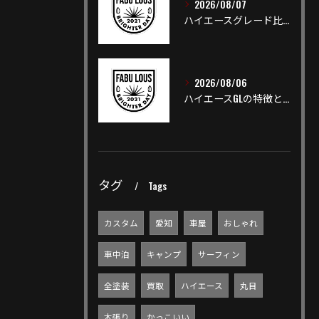
2026/08/07
ハイエースグレード比較で人気や装備差を短時間で把握できる選び方ガイド
2026/08/06
ハイエースGLの特徴と他グレードとの違い徹底解説ガイド
タグ
Tags
カスタム
愛知
車屋
おしゃれ
車中泊
キャンプ
サーフィン
全塗装
買取
ハイエース
丸目
木張り
かっこいい